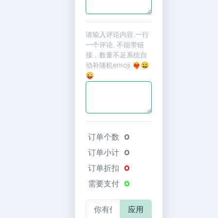
请输入评论内容,一行
一个评论, 不能带链
接，数量不足系统自
动补随机emoji ❤️‍🔥😀
😜
订单个数
0
订单小计
0
订单折扣
0
需要支付
0
应用