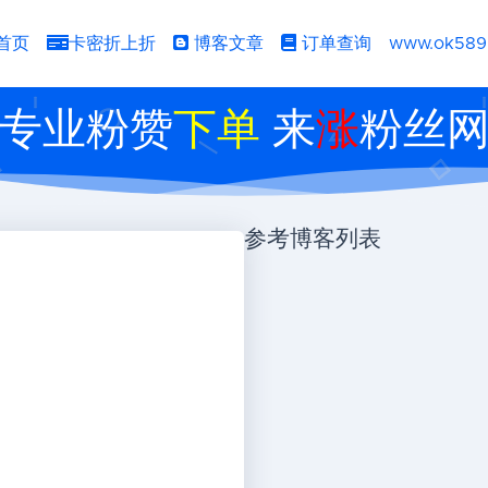
首页
卡密折上折
博客文章
订单查询
www.ok589
专业粉赞
下单
来
涨
粉丝
参考博客列表