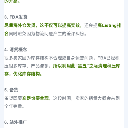
的升高。
3. FBA发货
尽量海外仓发货，这不仅可以提高实效
，
还会提
高Listing排
名
同时避免因为物流问题产生的差评纠纷。
4. 清货概念
很多卖家因为库存结构不合理或自身运营问题，FBA已经积
压很多库存、产品滞销，
所以利用此“黑五”之际清理积压库
存，优化库存结构。
5. 备货
备货既要
充足也要合理
，
这段时间，卖家的销量大概会占到
全年销量。
6.
站外推广