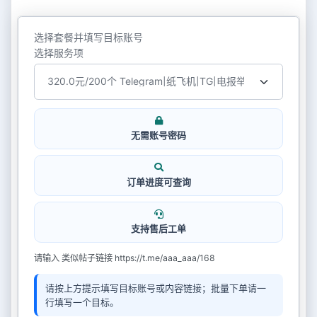
选择套餐并填写目标账号
选择服务项
无需账号密码
订单进度可查询
支持售后工单
请输入 类似帖子链接 https://t.me/aaa_aaa/168
请按上方提示填写目标账号或内容链接；批量下单请一
行填写一个目标。