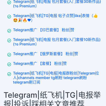
Telegram|纸飞机|电报 包月套餐(入门套餐30新作品)
(ᴛɢ Premium）
Telegram|纸飞机|TG|电报 帖子点赞|like|表情（👍
🤩🎉🔥❤️）
Telegram推广 【印巴套餐】 粉丝|赞
Telegram|纸飞机|电报 包月套餐(入门套餐10新作品)
(ᴛɢ Premium）
Telegram推广 【俄罗斯套餐】 粉丝|赞
Telegram推广 【套餐】 粉丝|赞
Telegram|纸飞机|TG|电报|电报群粉丝|Telegram拉
人|channels member tg刷粉 telegram刷粉
telegram刷订阅
Telegram|纸飞机|TG|电报举
报|投诉|踩相关文章推荐