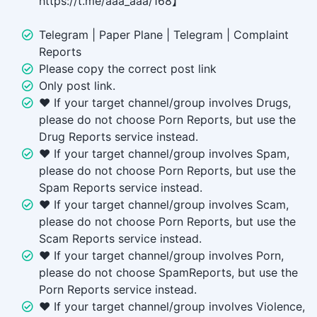
https://t.me/aaa_aaa/168】
Telegram | Paper Plane | Telegram | Complaint
Reports
Please copy the correct post link
Only post link.
❤️ If your target channel/group involves Drugs,
please do not choose Porn Reports, but use the
Drug Reports service instead.
❤️ If your target channel/group involves Spam,
please do not choose Porn Reports, but use the
Spam Reports service instead.
❤️ If your target channel/group involves Scam,
please do not choose Porn Reports, but use the
Scam Reports service instead.
❤️ If your target channel/group involves Porn,
please do not choose SpamReports, but use the
Porn Reports service instead.
❤️ If your target channel/group involves Violence,