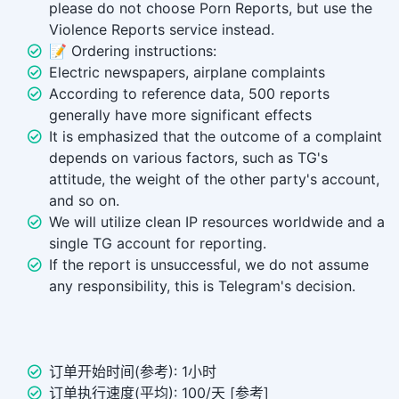
please do not choose Porn Reports, but use the
Violence Reports service instead.
📝 Ordering instructions:
Electric newspapers, airplane complaints
According to reference data, 500 reports
generally have more significant effects
It is emphasized that the outcome of a complaint
depends on various factors, such as TG's
attitude, the weight of the other party's account,
and so on.
We will utilize clean IP resources worldwide and a
single TG account for reporting.
If the report is unsuccessful, we do not assume
any responsibility, this is Telegram's decision.
订单开始时间(参考): 1小时
订单执行速度(平均): 100/天 [参考]