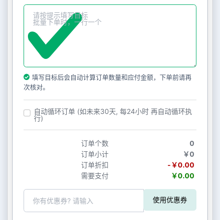
填写目标后会自动计算订单数量和应付金额，下单前请再
次核对。
自动循环订单 (如未来30天, 每24小时 再自动循环执
行)
订单个数
0
订单小计
￥0
订单折扣
-￥0.00
需要支付
￥0.00
使用优惠券