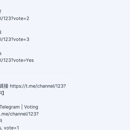
2
el/123?vote=2
3
el/123?vote=3
s
el/123?vote=Yes
tps://t.me/channel/123?
ER】
Telegram | Voting
/t.me/channel/123?
R
es, vote=1