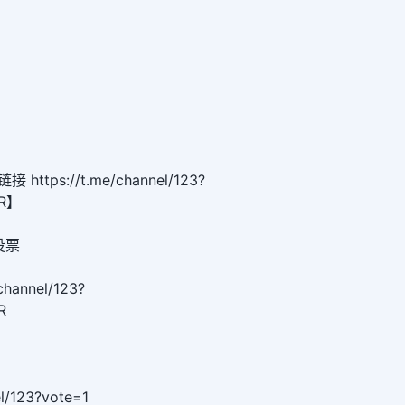
tps://t.me/channel/123?
ER】
|投票
hannel/123?
R
el/123?vote=1