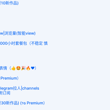
餐10新作品)
iew|浏览量(智能view)
me 4000小时套餐包（不稳定 慎
|表情（👍🤩🎉🔥❤️）
 Premium）
egram拉人|channels
am刷订阅
0新作品) (ᴛɢ Premium）