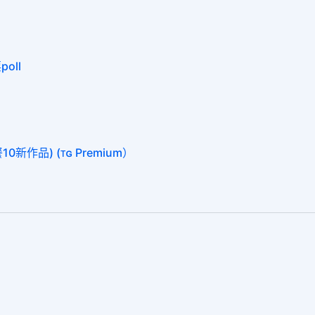
oll
0新作品) (ᴛɢ Premium）