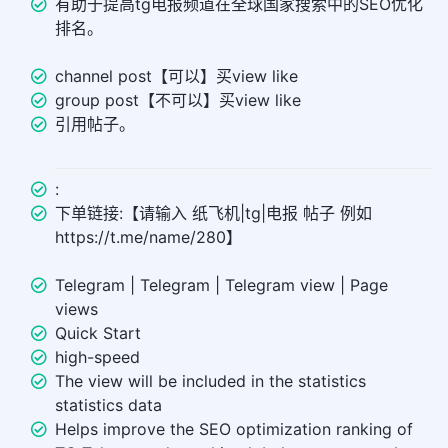
有助于提高tg电报频道在全球国家搜索中的SEO优化
排名。
channel post【可以】买view like
group post【不可以】买view like
引用帖子。
:
下单链接:【请输入 纸飞机|tg|电报 帖子 例如
https://t.me/name/280】
Telegram | Telegram | Telegram view | Page
views
Quick Start
high-speed
The view will be included in the statistics
statistics data
Helps improve the SEO optimization ranking of