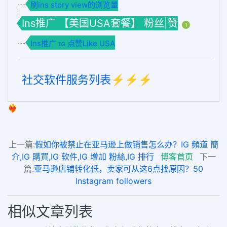
刷ins story view的浏览量
Ins推广 【美国USA套餐】 粉丝|赞
1
Ins推广 ɪɢ 点赞Like USA
社交软件服务列表⚡️⚡️⚡️
❤️‍🔥
上一篇:
假如你被禁止在亚马逊上做销售怎么办？IG 頻道 簡
介,IG 購買,IG 软件,IG 增加 粉絲,IG 排行
博客首页
下一
篇:
亚马逊店铺转化低，卖家可从这6点找原因？50
Instagram followers
相似文章列表