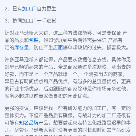
2、已有
加工厂
自力更生
3、协同加工厂一手进货
针对亚马逊新人来讲，这三种方法都能够，可是要保证 产
品的品质和
包裝
，假如發展到中后期还需要保证 产品有一
定的
库存量
，防止产生
店面
爆单却缺货的过失，损害极大。
许多亚马逊新人都觉得，产品要从数据信息去找，具体你见
到早已畅销起來的产品，全是商家通过多次测款，测出去的
好款，而不是上一个产品就爆一个。 个测款出去的商家，
早已占有時间优点和产品优点，有越多的总流量优点，更高
的行业市场优点，后边跟随的商家除非是你市场竞争过他，
就务必超过以前商家做累积的因此优点。
更强的提议，应该是找一些有研发能力的加工厂，有一定的
整体实力。不但产品品质有确保，有战斗力的加工厂还很有
可能有
知名品牌
产品，想要做起來走特色化线路是迟早的事
儿。尽管亚马逊新人暂时没有更高的时长和时间去产品研发