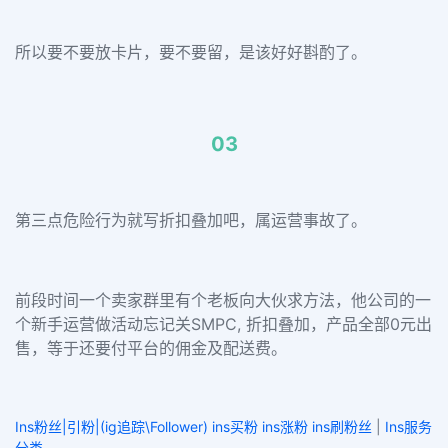
所以要不要放卡片，要不要留，是该好好斟酌了。
03
第三点危险行为就写折扣叠加吧，属运营事故了。
前段时间一个卖家群里有个老板向大伙求方法，他公司的一
个新手运营做活动忘记关SMPC, 折扣叠加，产品全部0元出
售，等于还要付平台的佣金及配送费。
Ins粉丝|引粉|(ig追踪\Follower) ins买粉 ins涨粉 ins刷粉丝
|
Ins服务
分类