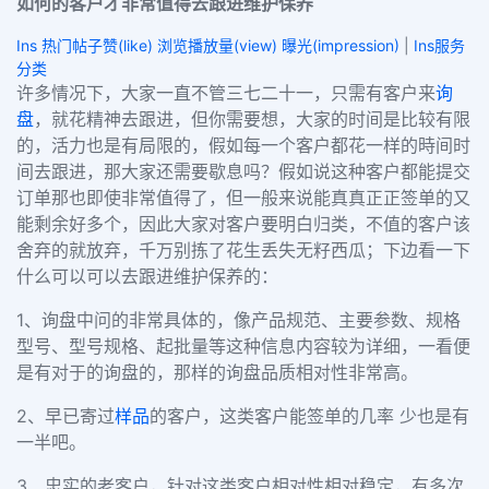
如何的客户才非常值得去跟进维护保养
Ins 热门帖子赞(like) 浏览播放量(view) 曝光(impression)
|
Ins服务
分类
许多情况下，大家一直不管三七二十一，只需有客户来
询
盘
，就花精神去跟进，但你需要想，大家的时间是比较有限
的，活力也是有局限的，假如每一个客户都花一样的時间时
间去跟进，那大家还需要歇息吗？假如说这种客户都能提交
订单那也即使非常值得了，但一般来说能真真正正签单的又
能剩余好多个，因此大家对客户要明白归类，不值的客户该
舍弃的就放弃，千万别拣了花生丢失无籽西瓜；下边看一下
什么可以可以去跟进维护保养的：
1、询盘中问的非常具体的，像产品规范、主要参数、规格
型号、型号规格、起批量等这种信息内容较为详细，一看便
是有对于的询盘的，那样的询盘品质相对性非常高。
2、早已寄过
样品
的客户，这类客户能签单的几率 少也是有
一半吧。
3、忠实的老客户，针对这类客户相对性相对稳定，有多次