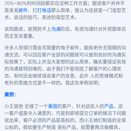
70%~80%的时间段都花在这种工作方面；跟进客户并并不
是发发
邮件
、打
打电话
那么简单，我认为这就是一门造型艺
术，说话的技巧、表述的造型艺术。
说到跟进，就预防不上
沟通
阶段，有效沟通针对外贸跟单员
而言至关重要。
许多人觉得只需会写简要的电子邮件，能和老外无阻碍的沟
通交流，可以回应客户全部的问题就可以做到良好的沟通实
际效果了，实际上并没大家想的这么简单，确实要保证有效
的沟通是特别难的，由于我们不能彻底了解客户的心理状
态，有时还会继续误会客户的含意，此外
人的思维模式和
老外的思维方式是不一样的。我这先举例说明；
案例
：
小王是他 近接了一个
美国
的客户，针对这些人的
产品
，这
一客户或是令人满意的，可是到即将提交订单的情况下问题
就出来，客户必须的产品是英标的，而小王她们制造的全是
公标的，假如要生产制造 英标产品，就需要再次做模具，