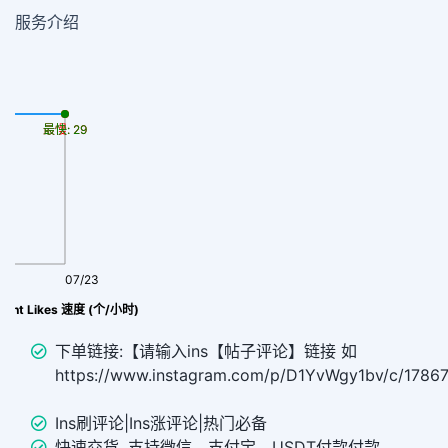
服务介绍
最慢: 29
最快: 29
07/23
ent Likes 速度 (个/小时)
下单链接:【请输入ins【帖子评论】链接 如
https://www.instagram.com/p/D1YvWgy1bv/c/178
Ins刷评论|Ins涨评论|热门必备
快速交货, 支持微信、支付宝、USDT付款付款